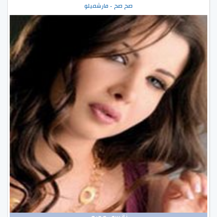
صح صح - مارشميلو