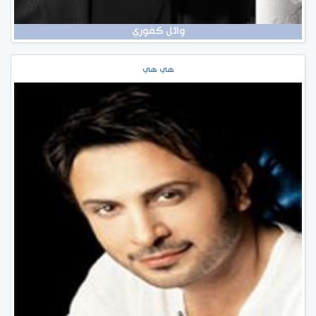
وائل كفوري
هي هي