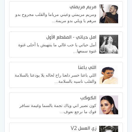
مريم مريمتي
ومريم مريمتي وعيني مرياما والقلب مجروح بدو
مرهم يا ويلي بدو مريمة…
امل حياتي - المقطع الأول
أمل حياتي يا حب غالي ما ينتهيش يا أحلى غنوة
غنوة سمعها…
اللي باعنا
اللي باعنا خسر دلعنا راح لحاله يلا يودعنا بالسلامة
والقلب ناسيه بالسلامة…
الكوكب
كون نصير اني وياك نجمة بالسما وغيمة نسافر
فوك ما نرجع نعوف…
زي العسل V2