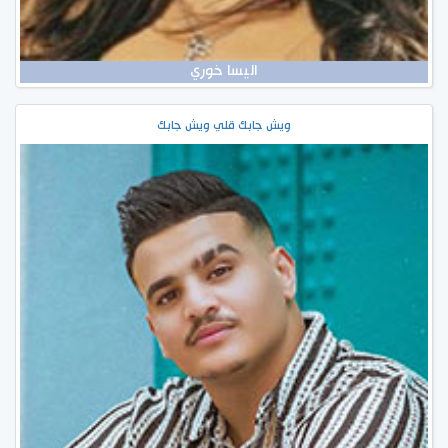
اليسا خوري
ويش جابك قلي ويش جابك