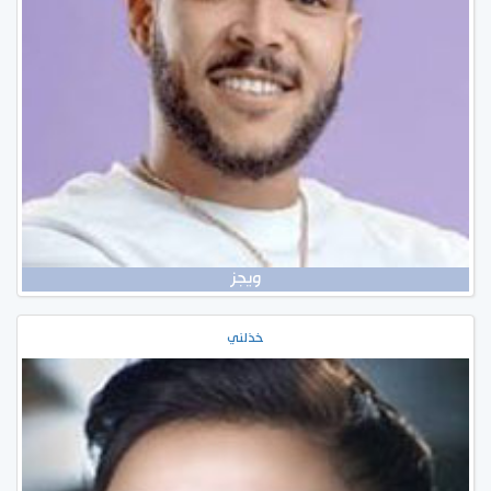
ويجز
خذلني