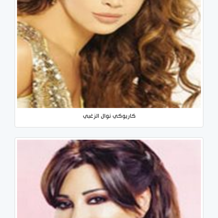
كاريوكي نوال الزغبي