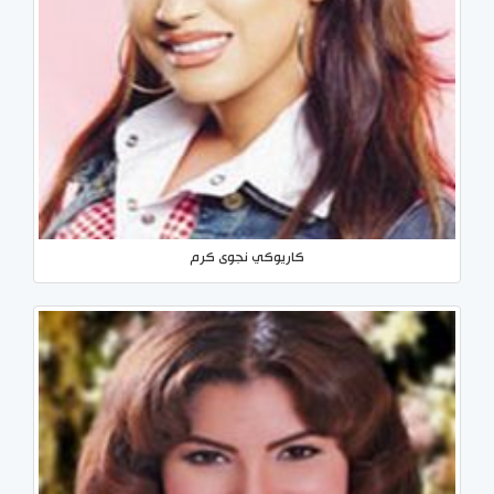
كاريوكي نجوى كرم